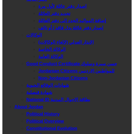
اصدار دفتر عائلة لأول مرة
تجديد دفتر العائلة
إضافة المواليد الجدد إلى دفتر العائلة
إصدار دفتر عائلة بدل فاقد / أو تالف
الوكالات
الإنذار العدلي (لإلغاء الوكالات)
الوكالة الخاصة
الوكالة العامة
Good Conduct Certificate حسن سيرة وسلوك
Jordanian Citizens للمواطنين الاردنيين
Non-Jordanian Citizens
شهادات الوقائع الحيوية
شهادة قنصلية
National ID بطاقة الاحوال المدنية
About Jordan
Political History
Political Overview
Constitutional Evolution