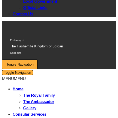
Local Government
Official Links
Contact Us
Embassy of
The Hashemite Kingdom of Jordan
Canberra
Toggle Navigation
Toggle Navigation
MENU
MENU
Home
The Royal Family
The Ambassador
Gallery
Consular Services