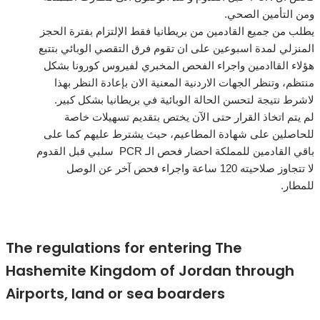
ومن التأمين الصحي
.
يطلب من جميع القادمين من بريطانيا فقط الإلتزام بفترة الحجز
المنزلي لمدة اسبوعين على ان تقوم فرق التقصي الوبائي بتتبع
هؤلاء القاادمين واجراء الفحص المخبري لفيروس كورونا بشكل
منتظم، وتنظر الجهات الاردنية المعنية الان بإعادة النظر بهذا
لاشرط نتيجة لتحسن الحالة الوبائية في بريطانيا بشكل كبير
.
لم يتم اتخاذ القرار حتى الآن يختص بتقديم تسهيلات خاصة
للحاصلين على شهادة المطاعيم، حيث يشترط عليهم كما على
باقي القادمين للمملكة احضار فحص الـ
PCR
سلبي قبل القدوم
لا تتجاوز صلاحيته
120
ساعة واجراء فحص آخر عن الوصل
للمطار
.
The regulations for entering The
Hashemite Kingdom of Jordan through
Airports, land or sea boarders