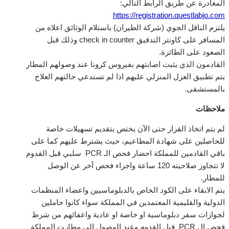
المغادرة عن طريق الرابط التالي
:
https://registration.questlabjo.com
يلتزم الناقل الجوي
(
شركة الطيران
)
باستلام الوثائق اعلاه من
المسافر على كاونتر التدقيق
check in counter
وذلك قبل
الصعود على الطائرة
.
القادمون الذي يثبت اصابتهم بفيروس كرونا عند وصولهم المطار
يتم تطبيق العزل المنزلي عليهم اذا لم تستدعي حالتهم العلاج
بالمستشفى
.
ملاحظات
لم يتم اتخاذ القرار حتى الآن يختص بتقديم تسهيلات خاصة
للحاصلين على شهادة المطاعيم، حيث يشترط عليهم كما على
باقي القادمين للمملكة احضار فحص الـ
PCR
سلبي قبل القدوم
لا تتجاوز صلاحيته
120
ساعة واجراء فحص آخر عن الوصل
للمطار
.
يتم الابقاء على الكود الخاص بالدبلوماسيين واعضاء المنظمات
الدولية والقليمية المعتمدين في المملكة سواء كانوا حاملين
لجوازات سفر دبلوماسية او خاصة او عادية واعفائهم من شرط
فحص ال
PCR
قبل القدوم وعند الوصول الى مطارت المملكة