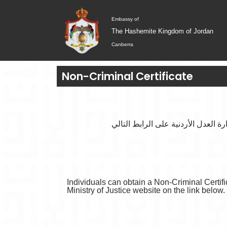
Skip
to
Embassy of
content
The Hashemite Kingdom of Jordan
Canberra
Non-Criminal Certificate​
العدل الأردنية على الرابط التالي
Individuals can obtain a Non-Criminal Certif
Ministry of Justice website on the link below.