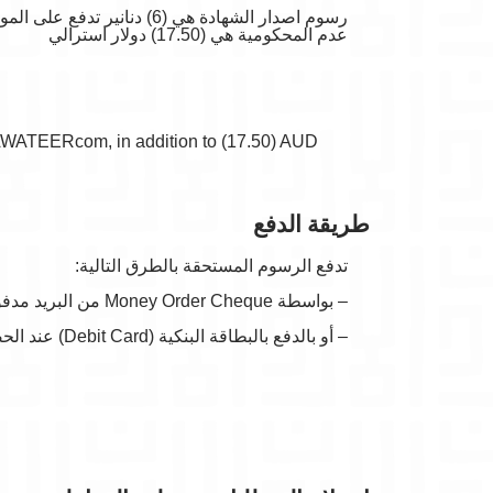
رسوم اصدار الشهادة هي (6
عدم المحكومية هي (17.50) دولار استرالي
eFAWATEERcom, in addition to (17.50) AUD
طريقة الدفع
تدفع الرسوم المستحقة بالطرق التالية:
– بواسطة Money Order Cheque من البريد مدفوع للسفارة الأردنية (Embassy Of Jordan)
– أو بالدفع بالبطاقة البنكية (Debit Card) عند الحضور إلى القسم القنصلي في السفارة.